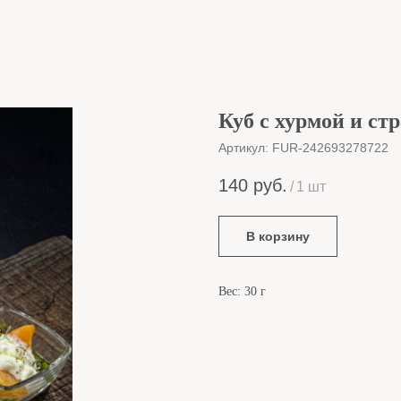
Куб с хурмой и ст
Артикул:
FUR-242693278722
140
руб.
/
1 шт
В корзину
Вес: 30 г