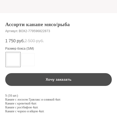
Ассорти канапе мясо/рыба
Артикул:
BOX2-779596822873
1 750
руб.
2 500
руб.
Размер бокса (S/M)
Хочу заказать
S (16 шт.)
Канапе с лососем Гравлакс и оливкой 4шт.
Канапе с креветкой 4шт.
Канапе с ростбифом 4шт.
Канапе с чоризо и яйцом 4шт.