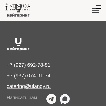
О НАС
УСЛУГИ
+7 (927) 692-78-81
ФУДБОКСЫ 
+7 (937) 074-91-74
НА УГЛЯХ
catering@ulandy.ru
Написать нам
ФУДБОКСЫ
АРЕНДА И 
Оставить заявку
ФУРШЕТЫ
БАНКЕТЫ
© 2026
Индивидуальный Предприниматель Симгаев